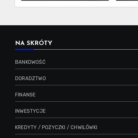
ogromne znaczenie dla
inwestora
NA SKRÓTY
BANKOWOŚĆ
DORADZTWO
FINANSE
INWESTYCJE
KREDYTY / POŻYCZKI / CHWILÓWKI