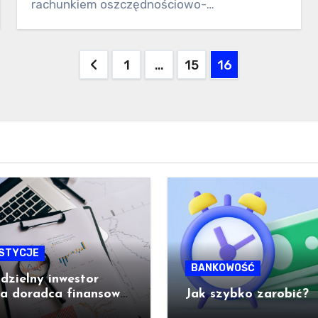
rachunkiem oszczędnościowo-
rozliczeniowym jest prowadzony…
Nawigacja
1
…
15
16
po
wpisach
STYCJE
BANKOWOŚĆ
zielny inwestor
ra doradca finansowy
Jak szybko zarobić?
wybrać?