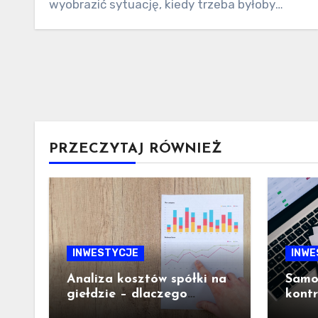
wyobrazić sytuację, kiedy trzeba byłoby
przeliczać operacje walutowe ręcznie. I…
PRZECZYTAJ RÓWNIEŻ
INWESTYCJE
INWE
Analiza kosztów spółki na
Samod
giełdzie – dlaczego
kont
struktura wydatków ma
– co 