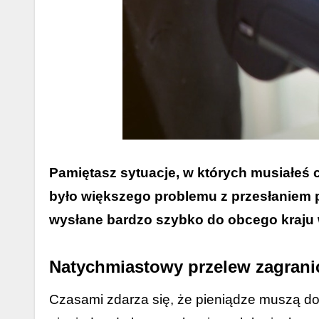
Pamiętasz sytuacje, w których musiałeś c
było większego problemu z przesłaniem p
wysłane bardzo szybko do obcego kraju w
Natychmiastowy przelew zagranic
Czasami zdarza się, że pieniądze muszą dotrzeć do kogoś za granicą wręcz błyskawicznie. Niezależnie od tego, czy chodzi o wysyłanie