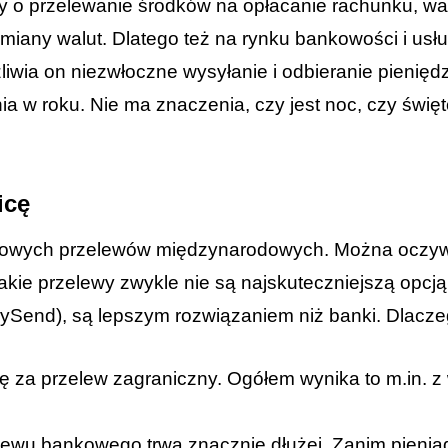
zy o przelewanie środków na opłacanie rachunku, wa
ymiany walut. Dlatego też na rynku bankowości i us
wia on niezwłoczne wysyłanie i odbieranie pieniędz
a w roku. Nie ma znaczenia, czy jest noc, czy święt
icę
iastowych przelewów międzynarodowych. Można oczyw
ie przelewy zwykle nie są najskuteczniejszą opcją.
 EasySend), są lepszym rozwiązaniem niż banki. Dlacz
ę za przelew zagraniczny. Ogółem wynika to m.in. 
lewu bankowego trwa znacznie dłużej. Zanim pienią