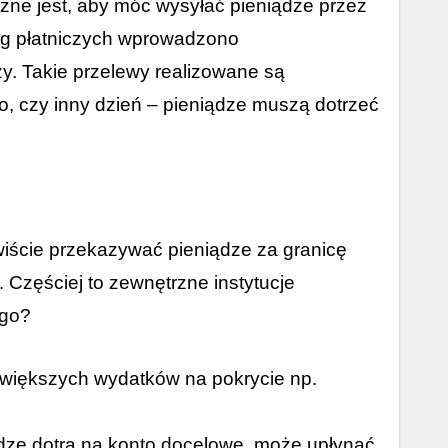
żne jest, aby móc wysyłać pieniądze przez
ług płatniczych wprowadzono
y. Takie przelewy realizowane są
o, czy inny dzień – pieniądze muszą dotrzeć
iście przekazywać pieniądze za granicę
 Częściej to zewnętrzne instytucje
ego?
z większych wydatków na pokrycie np.
dze dotrą na konto docelowe, może upłynąć