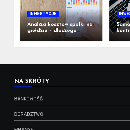
INWESTYCJE
INWE
Analiza kosztów spółki na
Samod
giełdzie – dlaczego
kont
struktura wydatków ma
– co 
ogromne znaczenie dla
inwestora
NA SKRÓTY
BANKOWOŚĆ
DORADZTWO
FINANSE