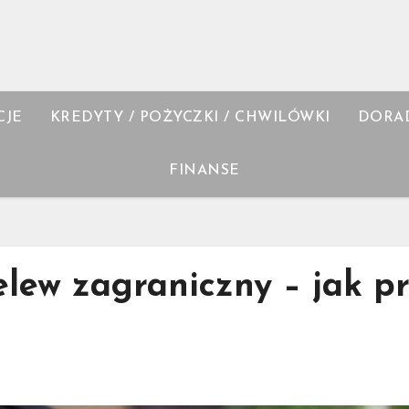
CJE
KREDYTY / POŻYCZKI / CHWILÓWKI
DORA
FINANSE
lew zagraniczny – jak pr