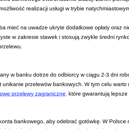
 możliwość realizacji usługi w trybie natychmiastowy
ba mieć na uwadze ukryte dodatkowe opłaty oraz nie
yste w zakresie stawek i stosują zwykle średni rynko
przelewu.
ny w banku dotrze do odbiorcy w ciągu 2-3 dni ro
st unikanie przelewów bankowych. W tym celu warto 
owe przelewy zagraniczne
,
które gwarantują lepsze
konta bankowego, aby odebrać gotówkę. W Polsce m