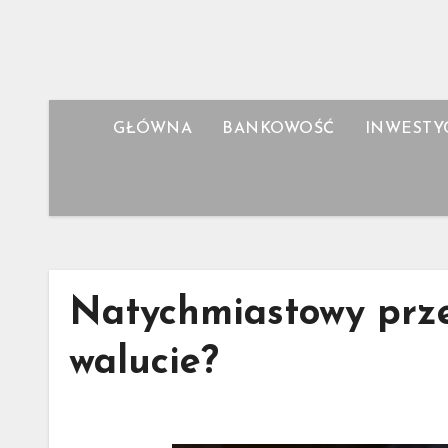
Skip
to
content
GŁÓWNA
BANKOWOŚĆ
INWESTY
Natychmiastowy prze
walucie?