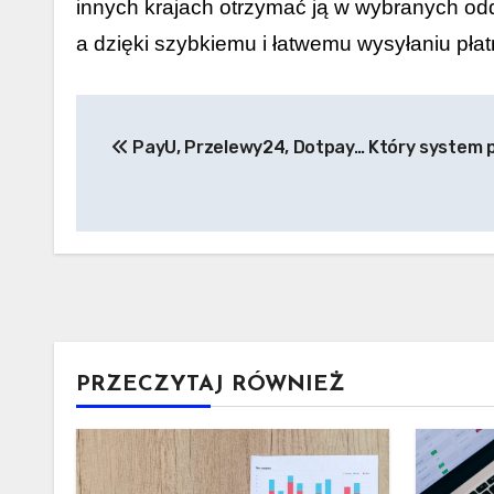
innych krajach otrzymać ją w wybranych od
a dzięki szybkiemu i łatwemu wysyłaniu płatn
Nawigacja
PayU, Przelewy24, Dotpay… Który system p
wpisu
PRZECZYTAJ RÓWNIEŻ