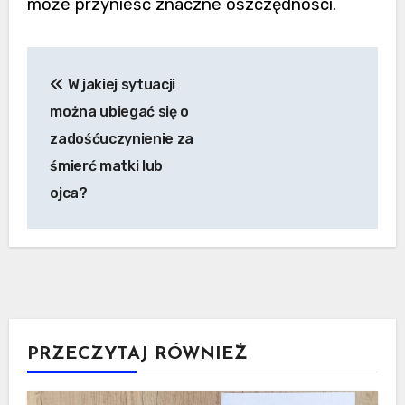
może przynieść znaczne oszczędności.
Nawigacja
W jakiej sytuacji
wpisu
można ubiegać się o
zadośćuczynienie za
śmierć matki lub
ojca?
PRZECZYTAJ RÓWNIEŻ