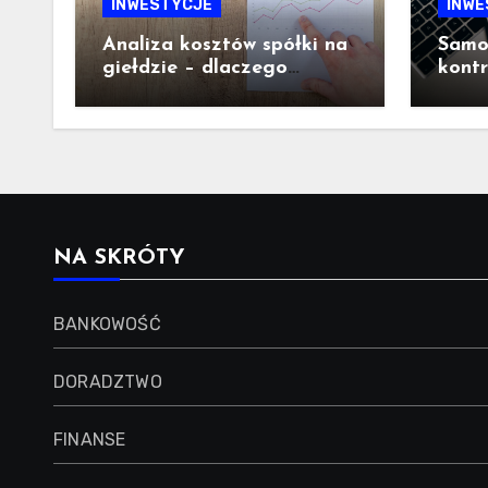
INWESTYCJE
INWE
Analiza kosztów spółki na
Samod
giełdzie – dlaczego
kont
struktura wydatków ma
– co 
ogromne znaczenie dla
inwestora
NA SKRÓTY
BANKOWOŚĆ
DORADZTWO
FINANSE