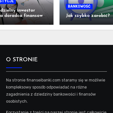
STYCJE
BANKOWOŚĆ
zielny inwestor
ra doradca finansowy
Jak szybko zarobić?
wybrać?
O STRONIE
Na stronie finanseibanki.com staramy się w możliwie
kompleksowy sposób odpowiadać na różne
zagadnienia z dziedziny bankowości i finansów
osobistych.
Korzystanie z treści na naszej stronie jest całkowicie