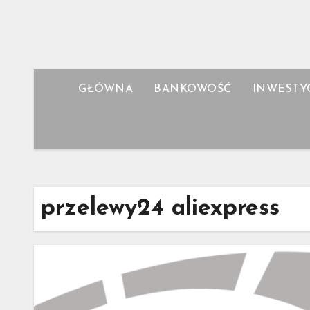
Skip
to
content
GŁÓWNA
BANKOWOŚĆ
INWESTY
przelewy24 aliexpress