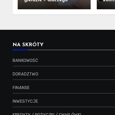
giełdzie – dlaczego
kont
struktura wydatków ma
– co 
ogromne znaczenie dla
inwestora
NA SKRÓTY
BANKOWOŚĆ
DORADZTWO
FINANSE
INWESTYCJE
KREDYTY / POŻYCZKI / CHWILÓWKI