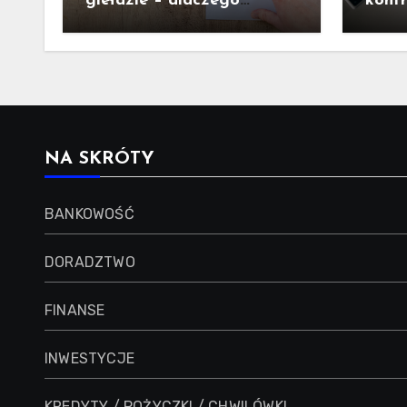
giełdzie – dlaczego
kont
struktura wydatków ma
– co 
ogromne znaczenie dla
inwestora
NA SKRÓTY
BANKOWOŚĆ
DORADZTWO
FINANSE
INWESTYCJE
KREDYTY / POŻYCZKI / CHWILÓWKI