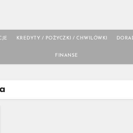
CJE
KREDYTY / POŻYCZKI / CHWILÓWKI
DORA
FINANSE
pa