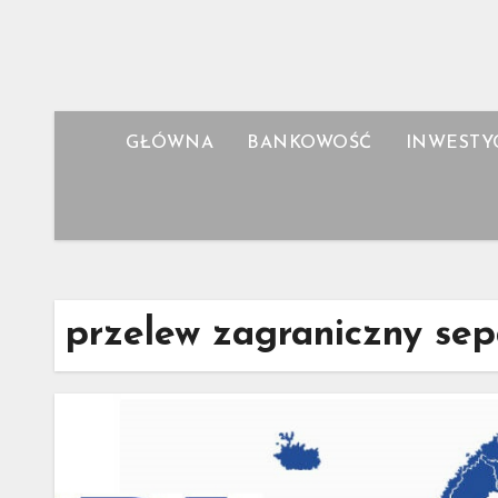
Skip
to
content
GŁÓWNA
BANKOWOŚĆ
INWESTY
przelew zagraniczny se