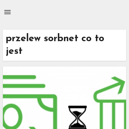
Skip
to
content
przelew sorbnet co to
jest